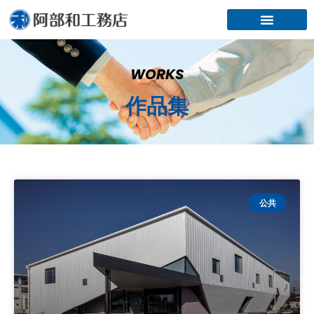
内
容
を
ス
キ
WORKS
ッ
作品集
プ
ペ
ペ
ペ
ペ
ペ
公共
ー
ー
ー
ー
ー
ジ
ジ
ジ
ジ
ジ