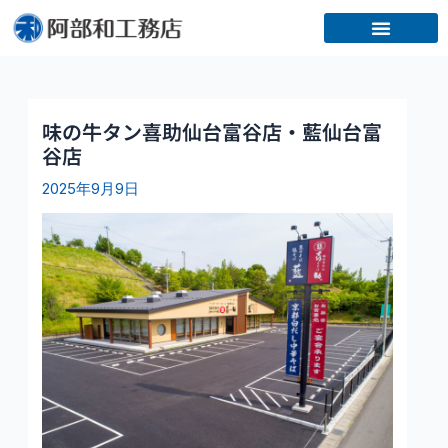
内
容
を
ス
キ
ッ
味の牛タン喜助仙台富谷店・藍仙台富
プ
谷店
2025年9月9日