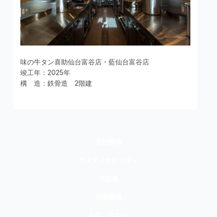
味の牛タン喜助仙台富谷店・藍仙台富谷店
竣工年：2025年
構 造：鉄骨造 2階建
会社情報
サスティナビリティ
作品集
採用情報
お問い合わせ