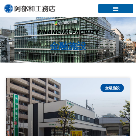
内
容
を
ス
キ
FINANCIAL FACILITY
ッ
金融施設
プ
ペ
ペ
金融施設
ー
ー
ジ
ジ