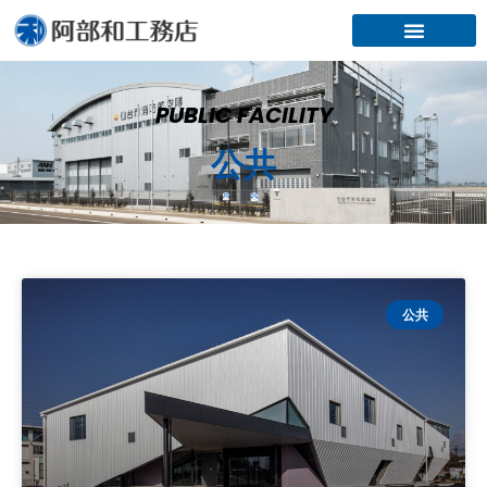
内
容
を
ス
キ
PUBLIC FACILITY
ッ
公共
プ
ペ
ペ
ペ
公共
ー
ー
ー
ジ
ジ
ジ