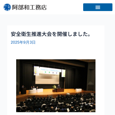
内
容
を
ス
キ
ッ
安全衛生推進大会を開催しました。
プ
2025年9月3日