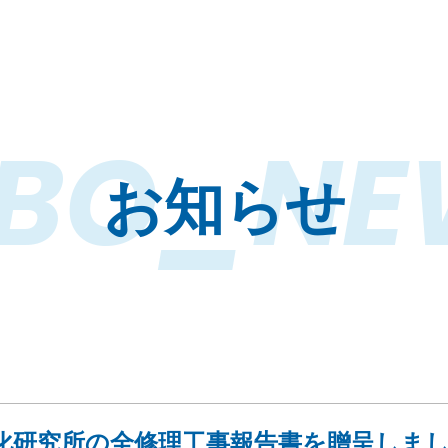
ABO_NE
お知らせ
ペ
ペ
ー
ー
化研究所の全修理工事報告書を贈呈しま
ジ
ジ