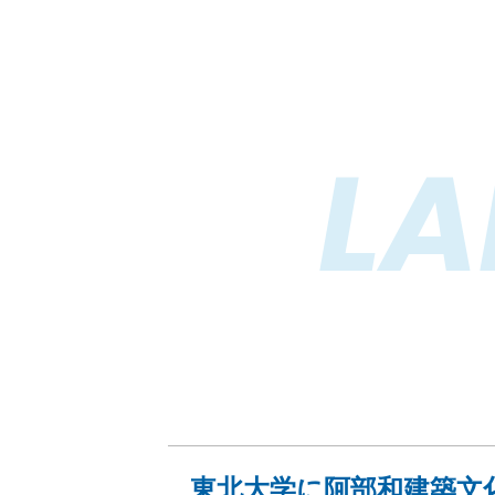
L
東北大学に阿部和建築文