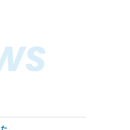
WS
した。