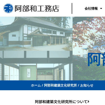
内
容
会社情報
を
ス
キ
ッ
プ
阿
ホーム
/
阿部和建築文化研究所
/
お知らせ
阿部和建築文化研究所について