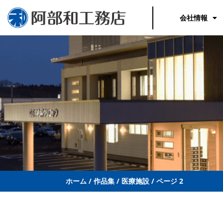
内
容
会社情報
を
ス
キ
ッ
プ
ホーム
/
作品集
/
医療施設
/
ページ 2