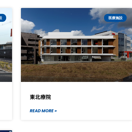
ペ
ペ
設
医療施設
ー
ー
ジ
ジ
東北療院
READ MORE »