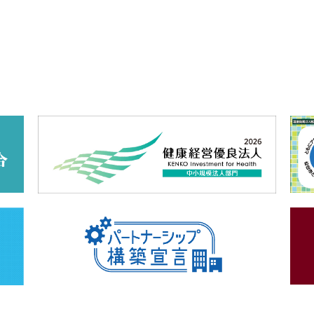
ティ
作品集