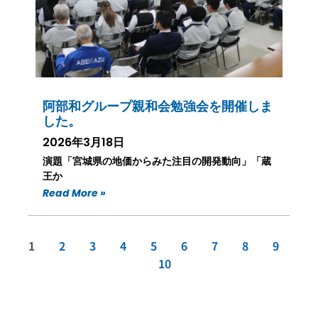
阿部和グループ親和会勉強会を開催しま
した。
2026年3月18日
演題「宮城県の地価からみた注目の開発動向」「蔵
王か
Read More »
1
2
3
4
5
6
7
8
9
10
会社情報