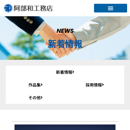
内
容
を
ス
キ
NEWS
ッ
新着情報
プ
新着情報
作品集
採用情報
その他
ペ
ペ
ペ
ペ
ペ
ペ
ペ
ペ
ペ
ペ
ー
ー
ー
ー
ー
ー
ー
ー
ー
ー