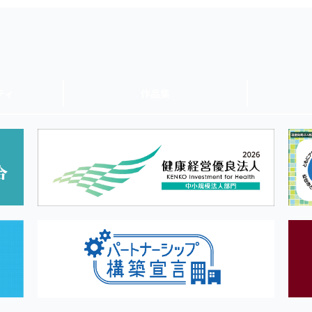
ティ
作品集