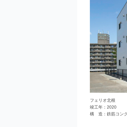
フェリオ北根
竣工年：2020
構 造：鉄筋コン