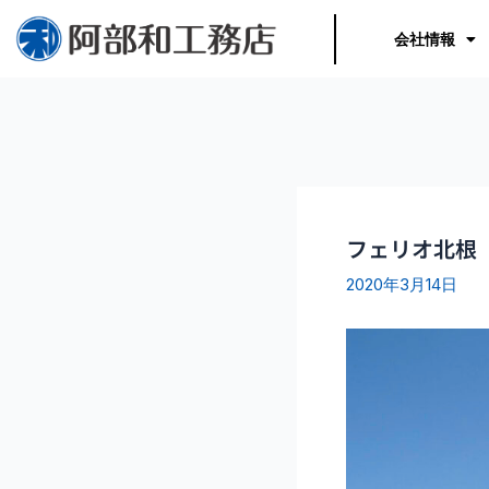
内
容
会社情報
を
ス
キ
ッ
プ
フェリオ北根
2020年3月14日