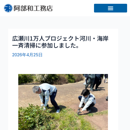
内
容
を
ス
キ
ッ
広瀬川1万人プロジェクト河川・海岸
プ
一斉清掃に参加しました。
2026年4月25日